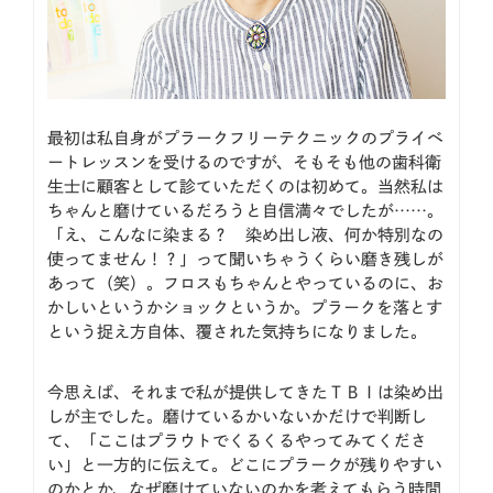
最初は私自身がプラークフリーテクニックのプライベ
ートレッスンを受けるのですが、そもそも他の歯科衛
生士に顧客として診ていただくのは初めて。当然私は
ちゃんと磨けているだろうと自信満々でしたが……。
「え、こんなに染まる？ 染め出し液、何か特別なの
使ってません！？」って聞いちゃうくらい磨き残しが
あって（笑）。フロスもちゃんとやっているのに、お
かしいというかショックというか。プラークを落とす
という捉え方自体、覆された気持ちになりました。
今思えば、それまで私が提供してきたＴＢＩは染め出
しが主でした。磨けているかいないかだけで判断し
て、「ここはプラウトでくるくるやってみてくださ
い」と一方的に伝えて。どこにプラークが残りやすい
のかとか、なぜ磨けていないのかを考えてもらう時間